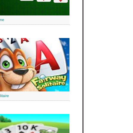
ime
itaire