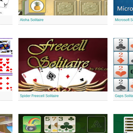
Aloha Solitaire
Microsoft S
Spider Freecell Solitaire
Gaps Solita