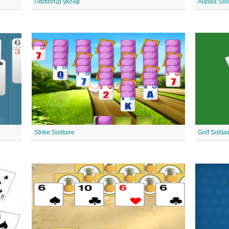
Πασιέντζα γκολφ
Alaska Soli
Strike Solitaire
Golf Solitai