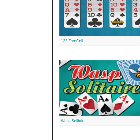
123 FreeCell
Wasp Solitaire