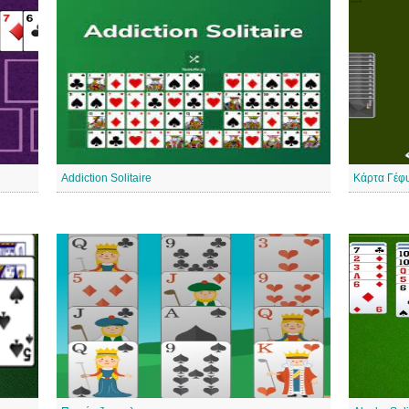
Addiction Solitaire
Κάρτα Γέφ