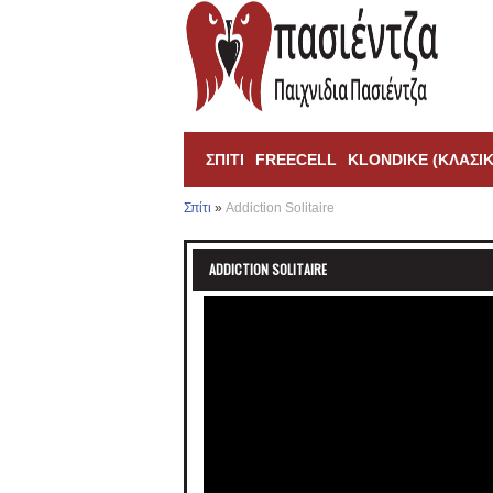
ΣΠΊΤΙ
FREECELL
KLONDIKE (ΚΛΑΣΙΚ
Σπίτι
»
Addiction Solitaire
ADDICTION SOLITAIRE