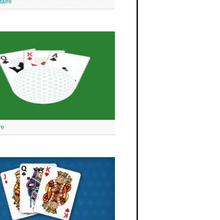
taire
re