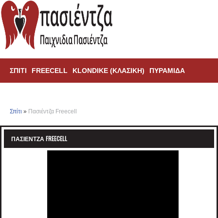
ΣΠΊΤΙ
FREECELL
KLONDIKE (ΚΛΑΣΙΚΗ)
ΠΥΡΑΜΊΔΑ
ΑΡΆΧΝΗ
TRIPEAKS
Σπίτι
»
Πασιέντζα Freecell
ΠΑΣΙΈΝΤΖΑ FREECELL