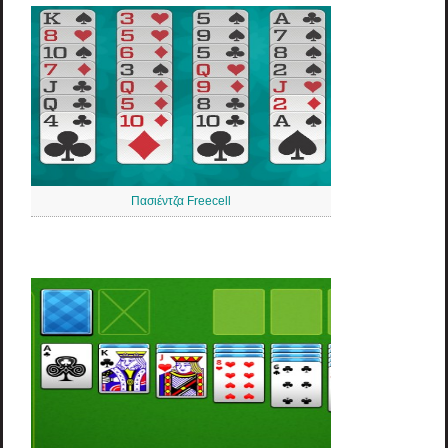
Πασιέντζα Freecell