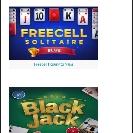
Freecell Πασιέντζα Μπλε