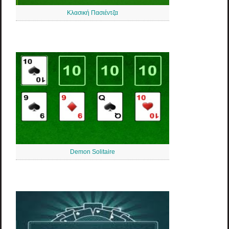
Κλασική Πασιέντζα
Demon Solitaire