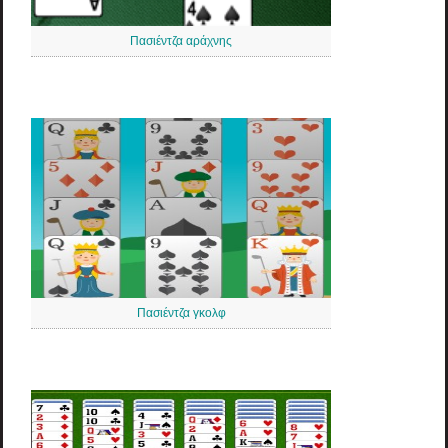
Πασιέντζα αράχνης
Πασιέντζα γκολφ