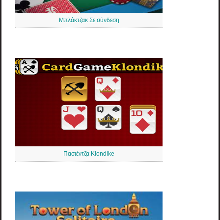
Μπλάκτζακ Σε σύνδεση
Πασιέντζα Klondike