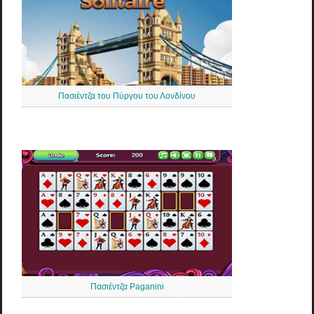
Πασιέντζα του Πύργου του Λονδίνου
Πασιέντζα Paganini