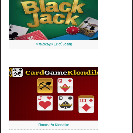
Μπλάκτζακ Σε σύνδεση
Πασιέντζα Klondike