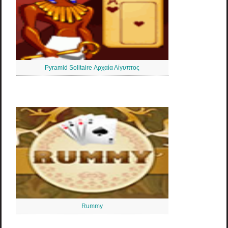
Pyramid Solitaire Αρχαία Αίγυπτος
Rummy