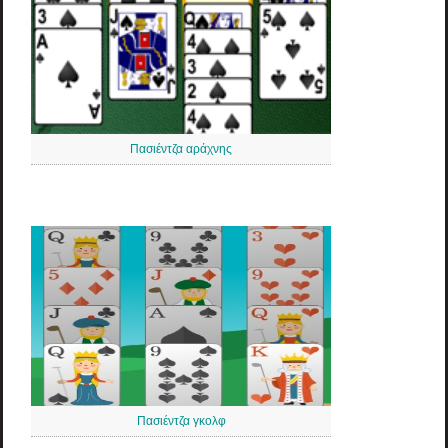
Πασιέντζα αράχνης
Πασιέντζα γκολφ