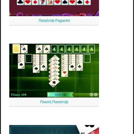
Πασιέντζα Paganini
Πλεκτή Πασιέντζα