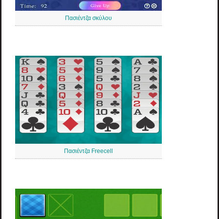
Πασιέντζα σκύλου
Πασιέντζα Freecell