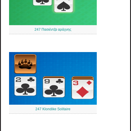
247 Πασιέντζα αράχνης
247 Klondike Solitaire