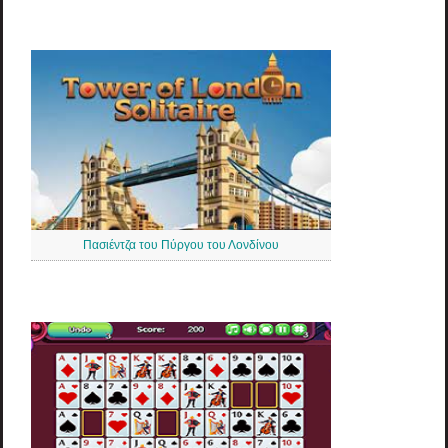
Πασιέντζα του Πύργου του Λονδίνου