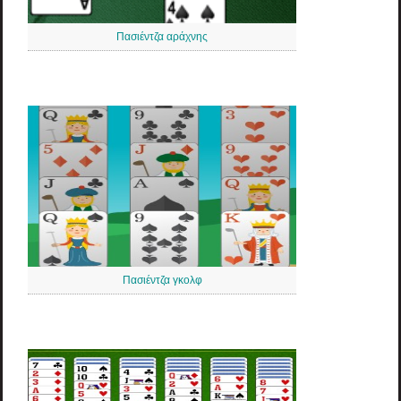
Πασιέντζα αράχνης
Πασιέντζα γκολφ