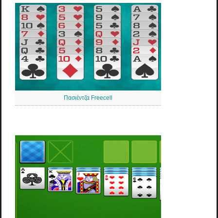
Πασιέντζα Freecell