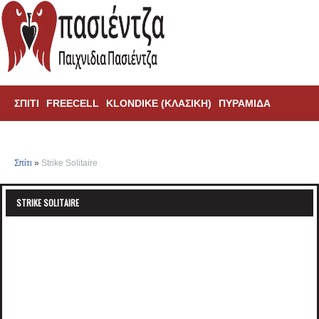
ΣΠΊΤΙ
FREECELL
KLONDIKE (ΚΛΑΣΙΚΗ)
ΠΥΡΑΜΊΔΑ
ΑΡΆΧΝΗ
TRIPEAKS
Σπίτι
»
Strike Solitaire
STRIKE SOLITAIRE