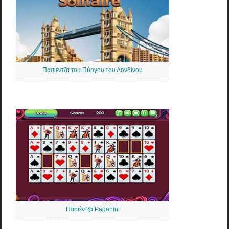
Πασιέντζα του Πύργου του Λονδίνου
Πασιέντζα Paganini