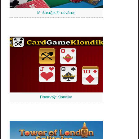
Μπλάκτζακ Σε σύνδεση
Πασιέντζα Klondike