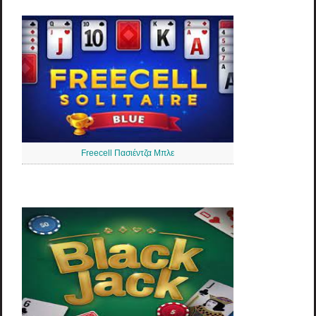
Freecell Πασιέντζα Μπλε