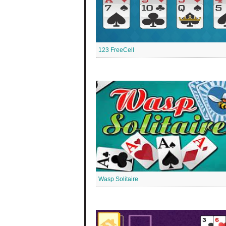
123 FreeCell
Wasp Solitaire