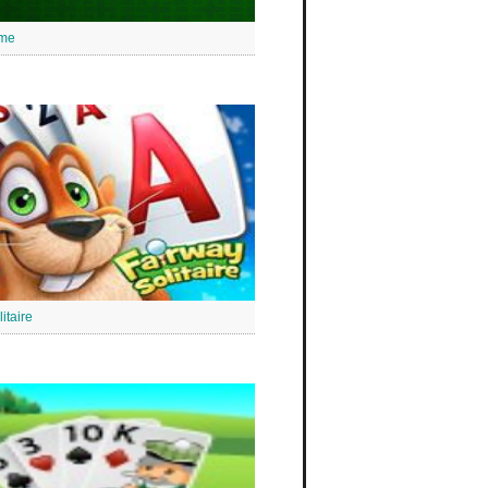
ime
itaire