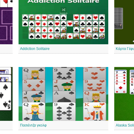
Addiction Solitaire
Κάρτα Γέφ
Πασιέντζα γκολφ
Alaska Soli