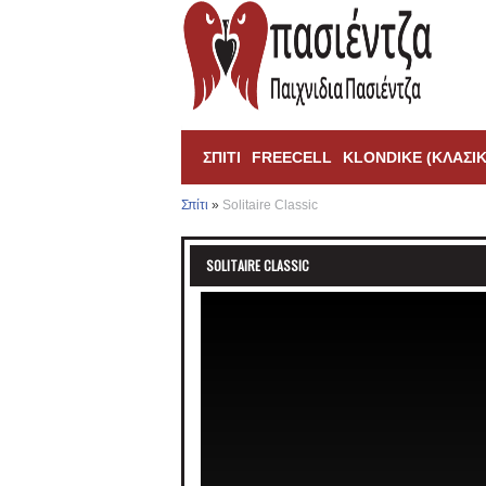
ΣΠΊΤΙ
FREECELL
KLONDIKE (ΚΛΑΣΙΚ
Σπίτι
»
Solitaire Classic
SOLITAIRE CLASSIC