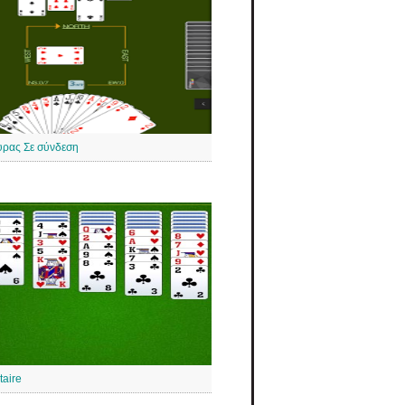
υρας Σε σύνδεση
taire