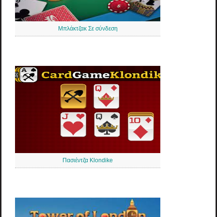
Μπλάκτζακ Σε σύνδεση
Πασιέντζα Klondike