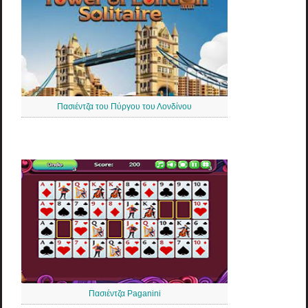
Πασιέντζα του Πύργου του Λονδίνου
Πασιέντζα Paganini