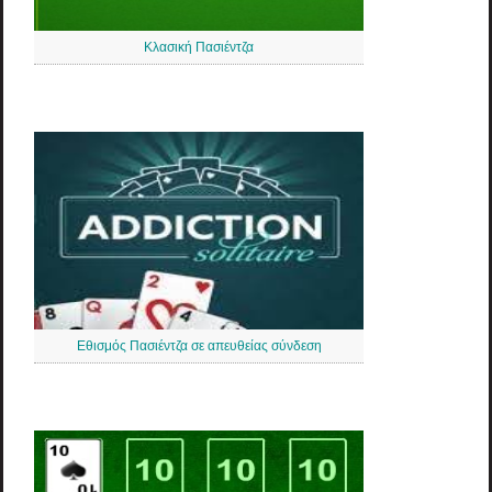
Κλασική Πασιέντζα
Εθισμός Πασιέντζα σε απευθείας σύνδεση