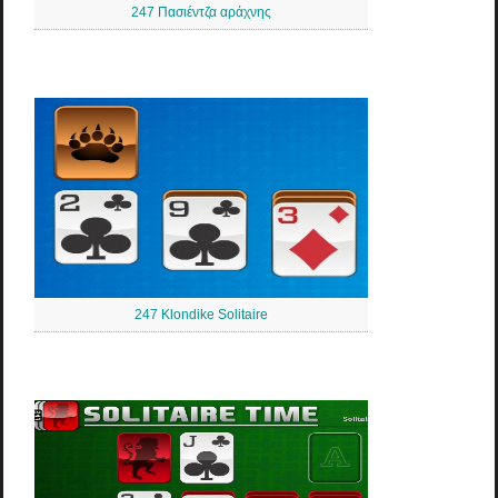
247 Πασιέντζα αράχνης
247 Klondike Solitaire