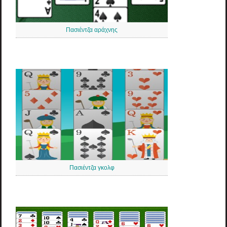
Πασιέντζα αράχνης
Πασιέντζα γκολφ