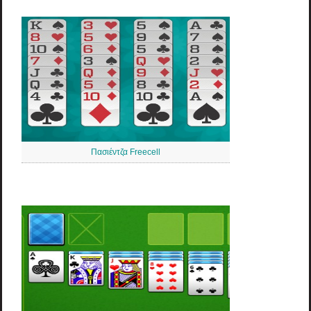
Πασιέντζα Freecell