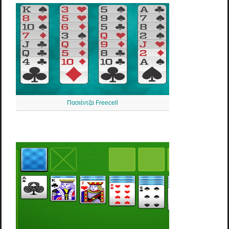
Πασιέντζα Freecell