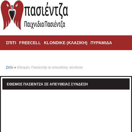
ΣΠΊΤΙ
FREECELL
KLONDIKE (ΚΛΑΣΙΚΗ)
ΠΥΡΑΜΊΔΑ
ΑΡΆΧΝΗ
TRIPEAKS
Σπίτι
»
Εθισμός Πασιέντζα σε απευθείας σύνδεση
ΕΘΙΣΜΌΣ ΠΑΣΙΈΝΤΖΑ ΣΕ ΑΠΕΥΘΕΊΑΣ ΣΎΝΔΕΣΗ