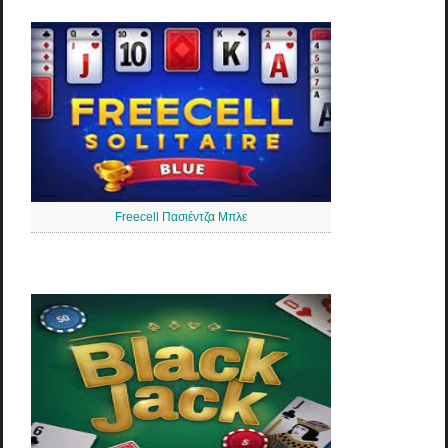
Freecell Πασιέντζα Μπλε