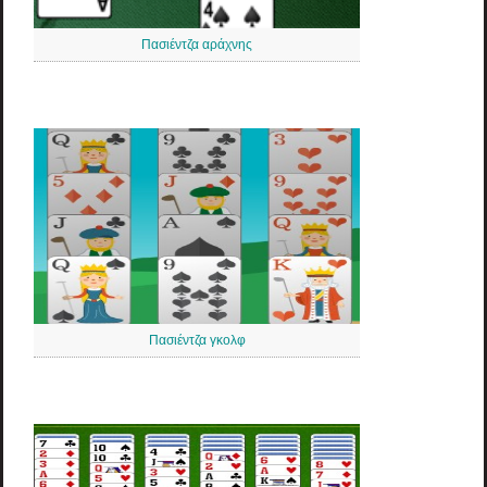
Πασιέντζα αράχνης
Πασιέντζα γκολφ