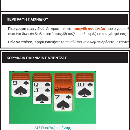
ΠΕΡΙΓΡΑΦΉ ΠΑΙΧΝΙΔΙΟΎ
Περιγραφή παιχνιδιού:
Δοκιμάστε το νέο
παιχνίδι πασιέντζας
που σίγουρα θα
είναι ένα δωρεάν διαδικτυακό παιχνίδι παζλ που δοκιμάζει την ταχύτητά σας κα
Πώς να παίξεις:
Χρησιμοποιήστε το ποντίκι για να αλληλεπιδράσετε με κάρτες
ΚΟΡΥΦΑΊΑ ΠΑΙΧΝΊΔΙΑ ΠΑΣΙΈΝΤΖΑΣ
247 Πασιέντζα αράχνης