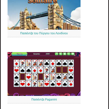
Πασιέντζα του Πύργου του Λονδίνου
Πασιέντζα Paganini