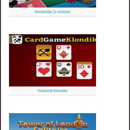
Μπλάκτζακ Σε σύνδεση
Πασιέντζα Klondike