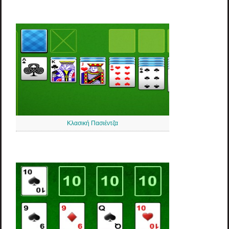
Κλασική Πασιέντζα