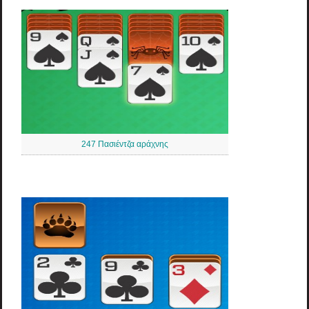
247 Πασιέντζα αράχνης