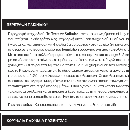
ΠΕΡΙΓΡΑΦΉ ΠΑΙΧΝΙΔΙΟΎ
Περιγραφή παιχνιδιού:
Το
Terrace Solitaire
- γνωστό και ως Queen of Italy ε
που παίζεται με δύο τράπουλες. Στην αρχή αυτού του παιχνιδιού 11 φύλλα θ
(γνωστά και ως ταράτσα) και 4 φύλλα θα μοιραστούν στο ταμπλό (τα κάτω στοί
αποφασίσετε το βασικό φύλλο του foundation σύροντας ένα από τα φύλλα στο f
Μετά από αυτό, τα φύλλα θα μοιραστούν στο κενό ταμπλό και το παιχνίδι ξεκινά
μετακινήσετε όλα τα φύλλα στο θεμέλιο (χτισμένα σε εναλλακτικά χρώματα, τυλ
χρειάζεται). Οι σωροί των ταμπλό θα πρέπει να είναι χτισμένοι σε εναλλακτικά
έως το Κ εάν είναι απαραίτητο). Το άδειο ταμπλό μπορεί να γεμιστεί μόνο με
(το σωρό στα δεξιά του καλυμμένου σωρού αποθεμάτων). Οι αποθεματικές κά
απευθείας στο ίδρυμα. Μπορείτε να κάνετε κλικ στο σωρό αποθεμάτων για να αν
τοποθετήσετε στο σωρό απορριμμάτων. Όταν εξαντληθούν τα χαρτιά των αποθ
τα άχρηστα φύλλα και να τα μοιράσετε ξανά, αλλά αυτή τη φορά οποιοδήποτ
πρέπει να χρησιμοποιηθεί αμέσως. Εάν δεν υπάρχουν έγκυρες κινήσεις, τότε το π
Πώς να παίξεις:
Χρησιμοποιήστε το ποντίκι για να παίξετε το παιχνίδι.
ΚΟΡΥΦΑΊΑ ΠΑΙΧΝΊΔΙΑ ΠΑΣΙΈΝΤΖΑΣ