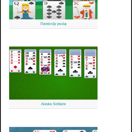
Πασιέντζα γκολφ
Alaska Solitaire