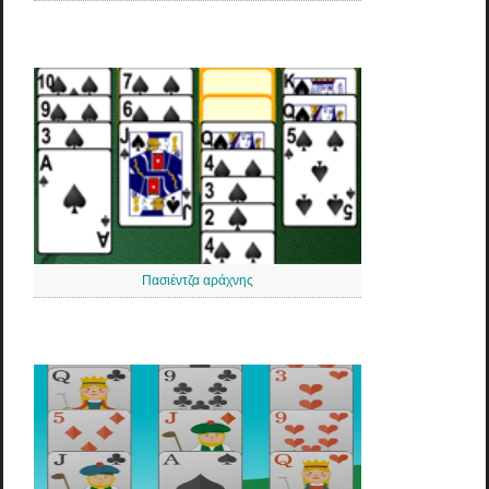
Πασιέντζα αράχνης