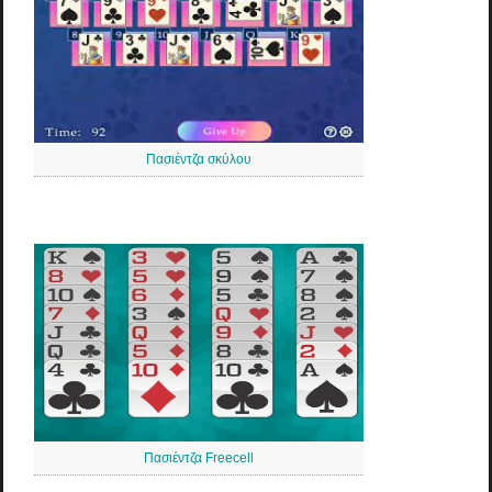
Πασιέντζα σκύλου
Πασιέντζα Freecell