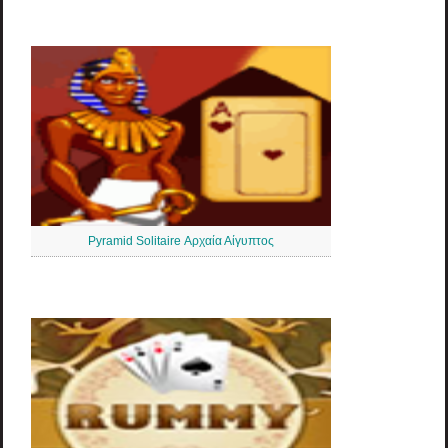
Pyramid Solitaire Αρχαία Αίγυπτος