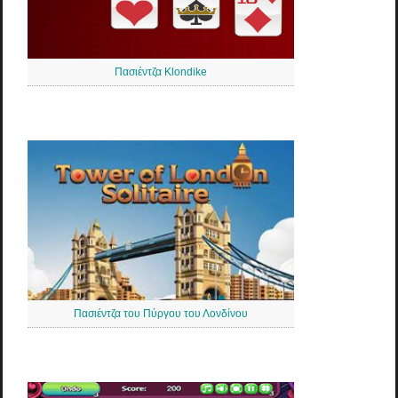
Πασιέντζα Klondike
Πασιέντζα του Πύργου του Λονδίνου