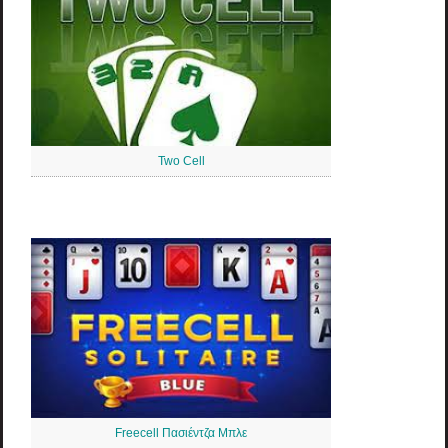
Two Cell
Freecell Πασιέντζα Μπλε