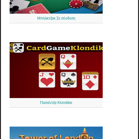
Μπλάκτζακ Σε σύνδεση
Πασιέντζα Klondike