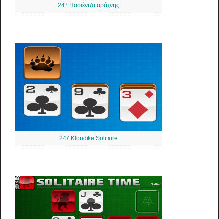
247 Πασιέντζα αράχνης
247 Klondike Solitaire