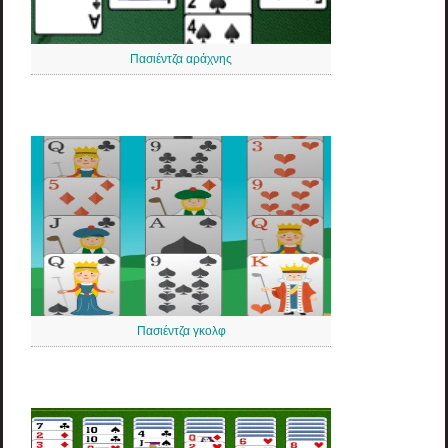
Πασιέντζα αράχνης
Πασιέντζα γκολφ