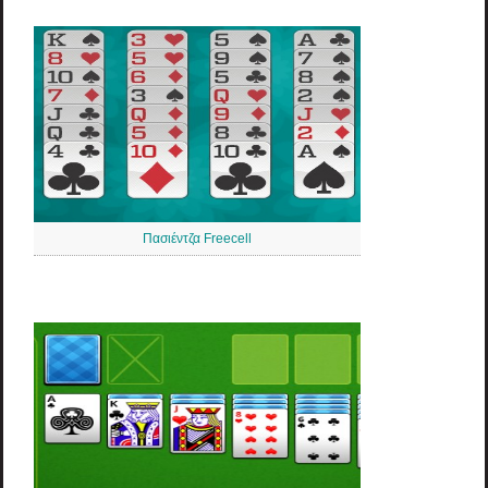
Πασιέντζα Freecell