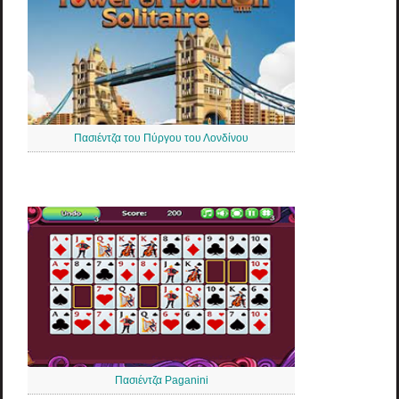
Πασιέντζα του Πύργου του Λονδίνου
Πασιέντζα Paganini